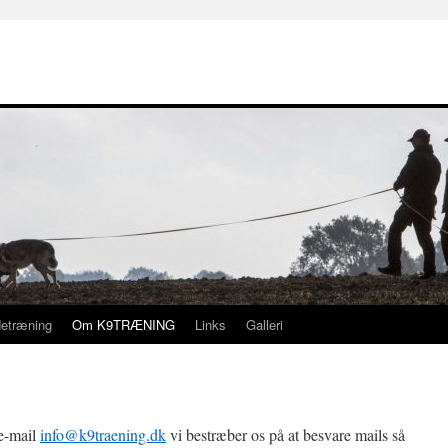
etræning
Om K9TRÆNING
Links
Galleri
e-mail
info@k9traening.dk
vi bestræber os på at besvare mails så