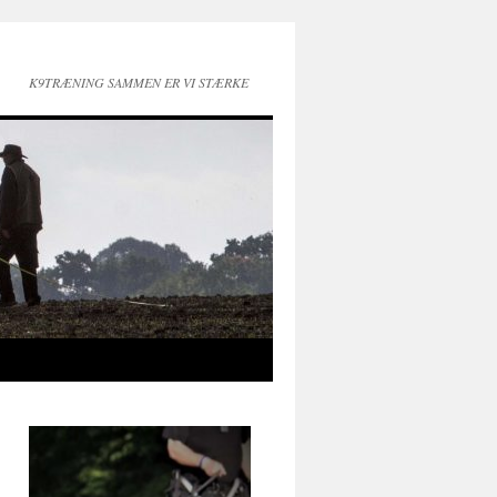
K9TRÆNING SAMMEN ER VI STÆRKE