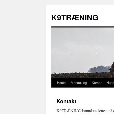
K9TRÆNING
Home
Mantrailing
Kurser
Hund
Hop
til
Kontakt
indhold
K9TRÆNING kontaktes lettest på 